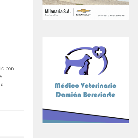
dio con
e
la