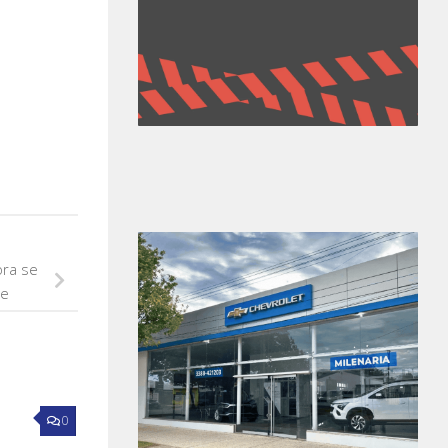
ora se
te
0