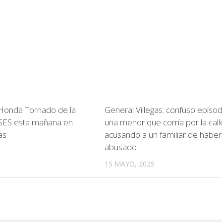
Honda Tornado de la
General Villegas: confuso episo
SES esta mañana en
una menor que corría por la call
as
acusando a un familiar de haber
abusado
15 MAYO, 2025