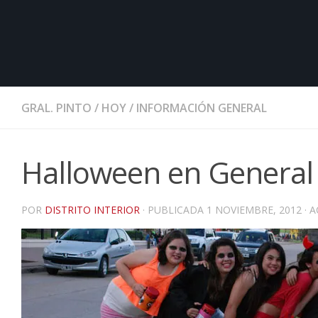
GRAL. PINTO
/
HOY
/
INFORMACIÓN GENERAL
Halloween en General 
POR
DISTRITO INTERIOR
· PUBLICADA
1 NOVIEMBRE, 2012
· 