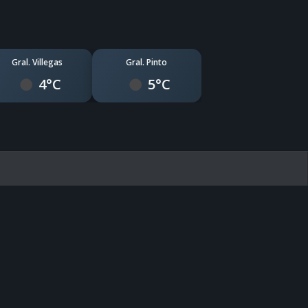
Gral. Villegas
Gral. Pinto
4°C
5°C