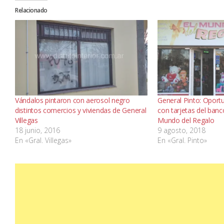
Relacionado
Vándalos pintaron con aerosol negro
General Pinto: Oport
distintos comercios y viviendas de General
con tarjetas del banc
Villegas
Mundo del Regalo
18 junio, 2016
9 agosto, 2018
En «Gral. Villegas»
En «Gral. Pinto»