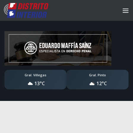
Gral. Villegas
Gral. Pinto
13°C
12°C