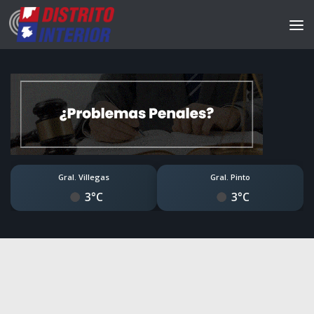
Gral. Villegas
Gral. Pinto
3°C
3°C