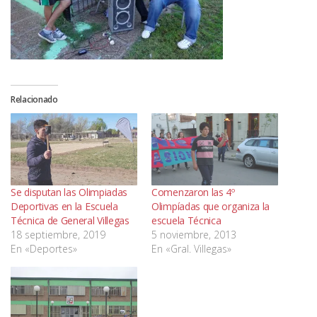
Relacionado
Se disputan las Olimpiadas
Comenzaron las 4º
Deportivas en la Escuela
Olimpíadas que organiza la
Técnica de General Villegas
escuela Técnica
18 septiembre, 2019
5 noviembre, 2013
En «Deportes»
En «Gral. Villegas»