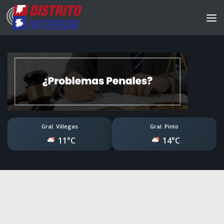
Gral. Villegas
Gral. Pinto
11°C
14°C