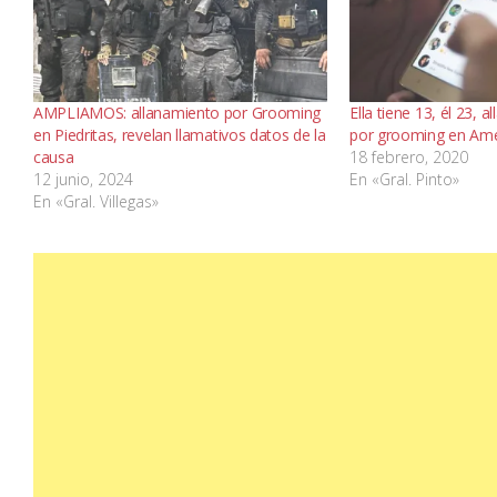
AMPLIAMOS: allanamiento por Grooming
Ella tiene 13, él 23, 
en Piedritas, revelan llamativos datos de la
por grooming en Am
causa
18 febrero, 2020
12 junio, 2024
En «Gral. Pinto»
En «Gral. Villegas»