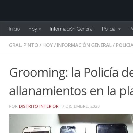
Inicio
Hoy
Información General
Policial
Po
GRAL. PINTO
/
HOY
/
INFORMACIÓN GENERAL
/
POLICI
Grooming: la Policía de
allanamientos en la p
POR
DISTRITO INTERIOR
·
7 DICIEMBRE, 2020