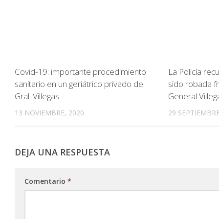
Covid-19: importante procedimiento
La Policía re
sanitario en un geriátrico privado de
sido robada fr
Gral. Villegas
General Villeg
13 NOVIEMBRE, 2020
29 SEPTIEMBRE
DEJA UNA RESPUESTA
Comentario
*