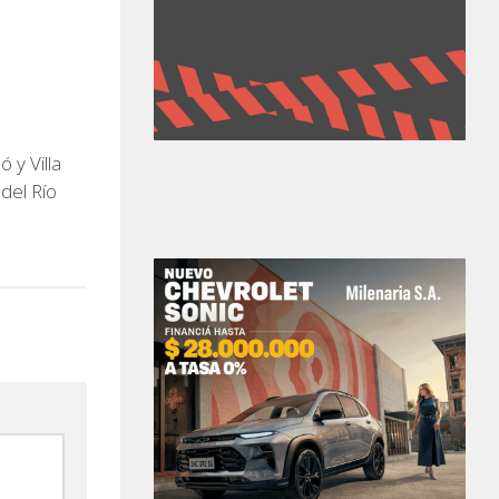
 y Villa
del Río