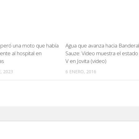
cuperó una moto que había
Agua que avanza hacia Banderaló
ente al hospital en
Sauze: Video muestra el estado 
as
V en Jovita (video)
, 2023
6 ENERO, 2016