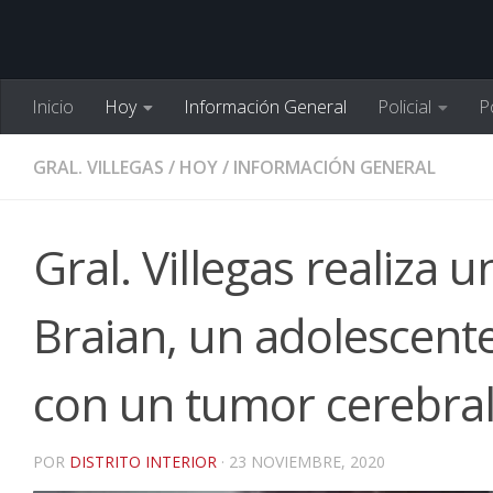
Inicio
Hoy
Información General
Policial
Po
GRAL. VILLEGAS
/
HOY
/
INFORMACIÓN GENERAL
Gral. Villegas realiza u
Braian, un adolescent
con un tumor cerebra
POR
DISTRITO INTERIOR
·
23 NOVIEMBRE, 2020