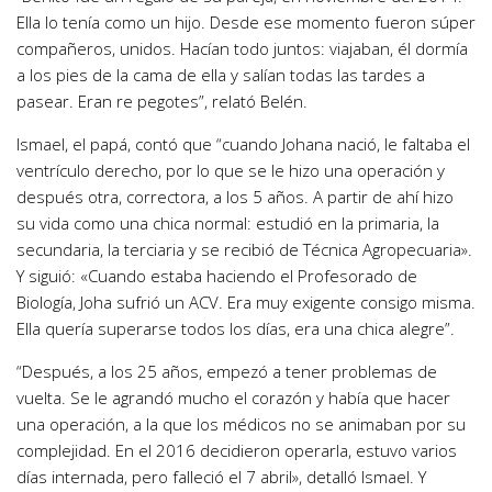
Ella lo tenía como un hijo. Desde ese momento fueron súper
compañeros, unidos.
Hacían todo juntos
: viajaban, él dormía
a los pies de la cama de ella y salían todas las tardes a
pasear. Eran re pegotes”, relató Belén.
Ismael, el papá, contó que
“cuando Johana nació, le faltaba el
ventrículo derecho, por lo que se le hizo una operación y
después otra, correctora, a los 5 años
. A partir de ahí hizo
su vida como una chica normal: estudió en la primaria, la
secundaria, la terciaria y se recibió de Técnica Agropecuaria».
Y siguió: «Cuando estaba haciendo el Profesorado de
Biología, Joha sufrió un ACV. Era muy exigente consigo misma.
Ella quería superarse todos los días, era una chica alegre”.
“Después, a los 25 años, empezó a tener problemas de
vuelta. Se le agrandó mucho el corazón
y había que hacer
una operación, a la que los médicos no se animaban por su
complejidad.
En el 2016 decidieron operarla, estuvo varios
días internada, pero falleció el 7 abril»
, detalló Ismael. Y