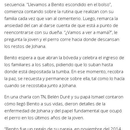
secuencia. “
Llevamos a Benito escondido en el bolso
”,
comienza contando sobre la rutina que realizan con su
familia cada vez que van al cementerio. Luego, remarca la
ansiedad del can al darse cuenta de que está a punto de
reencontrarse con su dueña. “¿Vamos a ver a mamá?”, le
pregunta la joven y el perro
corre hacia donde descansan
los restos de Johana
.
Benito
espera a que abran la bóveda
y celebra el ingreso de
los familiares a los saltos, pidiendo que lo suban hasta
donde está depositada la tumba. En ese momento, recobra
la paz,
se recuesta y permanece sobre ella
, tal como lo hacía
cuando se recostaba junto a Johana.
En una charla con TN, Belén Duré y su papá Ismael contaron
cómo llegó Benito a sus vidas, dieron detalles de la
enfermedad de Johana y del papel fundamental que ocupó
el perro en los últimos años de la joven.
“Benito fue un regalo de su pareja
, en noviembre del 2014.