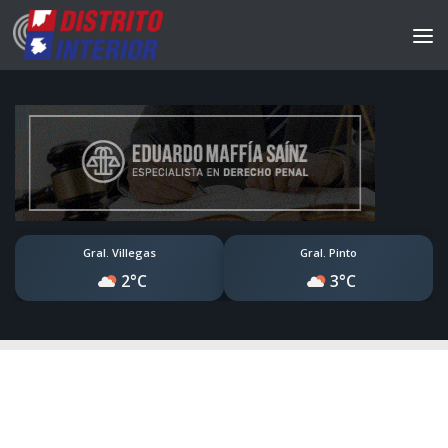
Gral. Villegas
Gral. Pinto
2°C
3°C