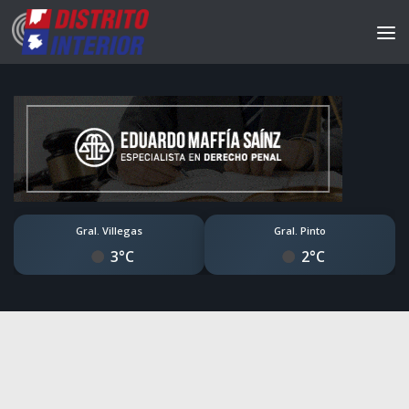
Gral. Villegas
Gral. Pinto
3°C
2°C