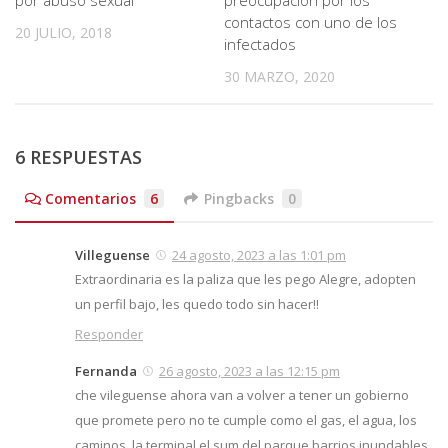
por abuso sexual
preocupación por los
contactos con uno de los
20 JULIO, 2018
infectados
30 MARZO, 2020
6 RESPUESTAS
Comentarios
6
Pingbacks
0
Villeguense
24 agosto, 2023 a las 1:01 pm
Extraordinaria es la paliza que les pego Alegre, adopten
un perfil bajo, les quedo todo sin hacer!!
Responder
Fernanda
26 agosto, 2023 a las 12:15 pm
che vileguense ahora van a volver a tener un gobierno
que promete pero no te cumple como el gas, el agua, los
caminos, la terminal el sum del parque barrios inundables