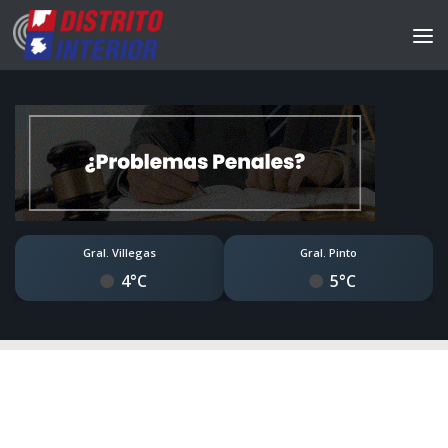
Gral. Villegas
Gral. Pinto
4°C
5°C