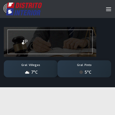
Gral. Villegas
Gral. Pinto
7°C
5°C