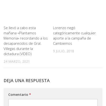
Se llevó a cabo esta
Lorenzo negó
mañana «Plantamos
categóricamente cualquier
Memoria» recordando a los
aporte a la campaña de
desaparecidos de Gral.
Cambiemos
Villegas durante la
9 JULIO, 2018
dictadura (VIDEO)
24 MARZO, 2021
DEJA UNA RESPUESTA
Comentario
*