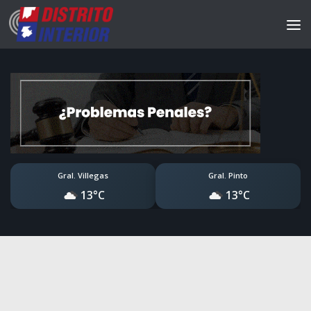
Gral. Villegas
Gral. Pinto
13°C
13°C