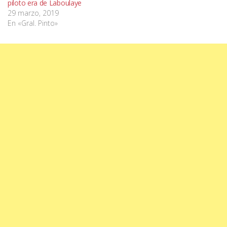
piloto era de Laboulaye
29 marzo, 2019
En «Gral. Pinto»