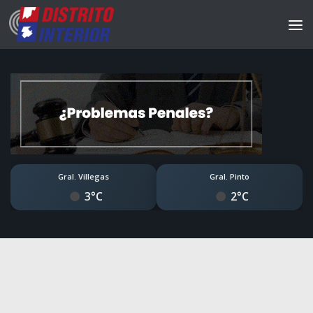
Gral. Villegas
Gral. Pinto
3°C
2°C