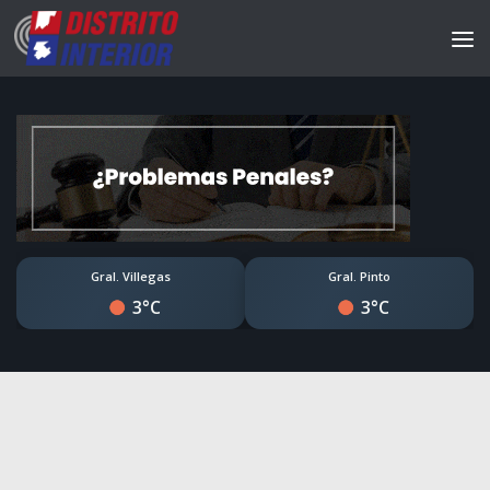
Gral. Villegas
Gral. Pinto
3°C
3°C