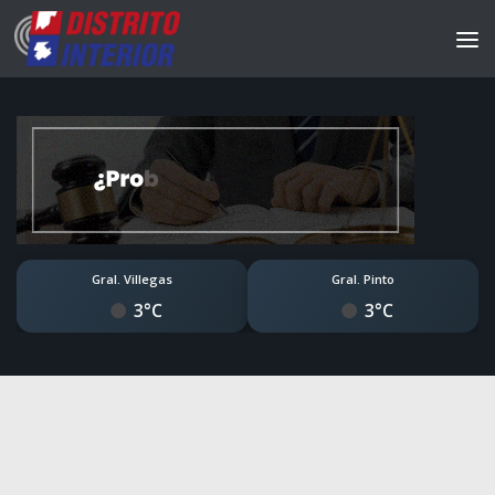
Gral. Villegas
Gral. Pinto
3°C
3°C