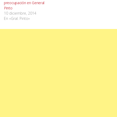
preocupación en General
Pinto
10 diciembre, 2014
En «Gral. Pinto»