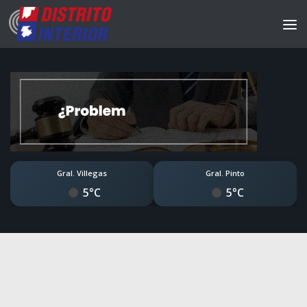
Gral. Villegas
Gral. Pinto
5°C
5°C