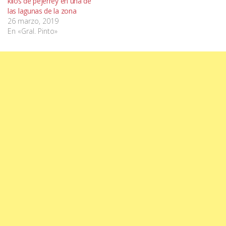
kilos de pejerrey en una de
las lagunas de la zona
26 marzo, 2019
En «Gral. Pinto»