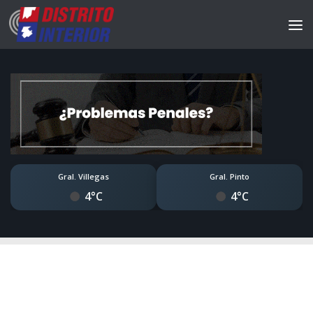
Gral. Villegas
Gral. Pinto
4°C
4°C