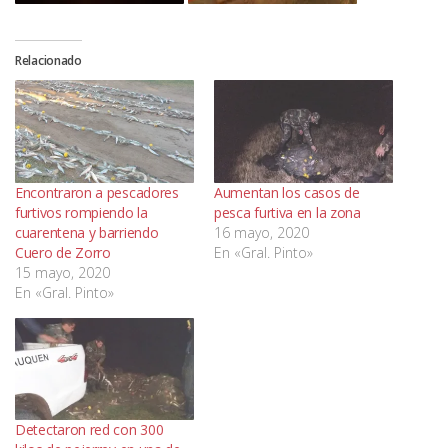
Relacionado
Encontraron a pescadores
Aumentan los casos de
furtivos rompiendo la
pesca furtiva en la zona
cuarentena y barriendo
16 mayo, 2020
Cuero de Zorro
En «Gral. Pinto»
15 mayo, 2020
En «Gral. Pinto»
Detectaron red con 300