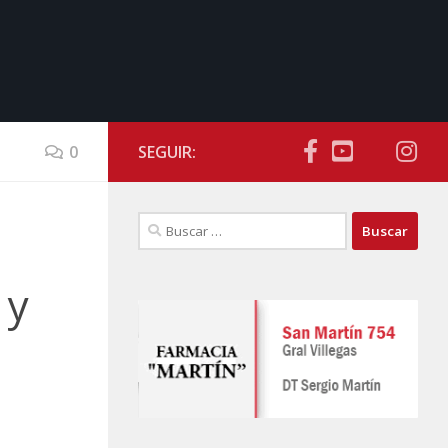
0
SEGUIR:
Buscar:
 y