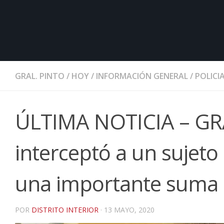
GRAL. PINTO
/
HOY
/
INFORMACIÓN GENERAL
/
POLICI
ÚLTIMA NOTICIA – GRAL
interceptó a un sujet
una importante suma 
POR
DISTRITO INTERIOR
·
13 MAYO, 2020