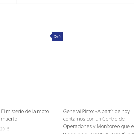
0
 El misterio de la moto
General Pinto: «A partir de hoy
o muerto
contamos con un Centro de
Operaciones y Monitoreo que e
 2015
modelo en la provincia de Buen