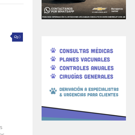
0
s
os