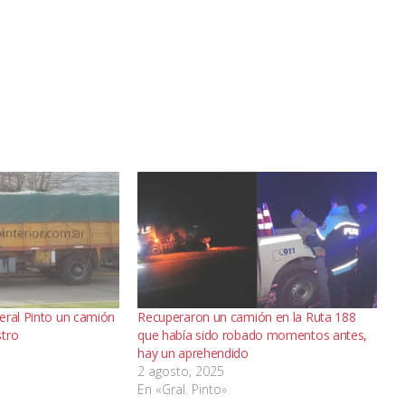
eral Pinto un camión
Recuperaron un camión en la Ruta 188
stro
que había sido robado momentos antes,
hay un aprehendido
2 agosto, 2025
En «Gral. Pinto»