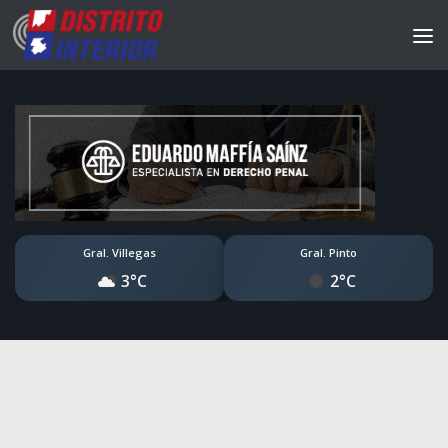
Gral. Villegas
Gral. Pinto
3°C
2°C