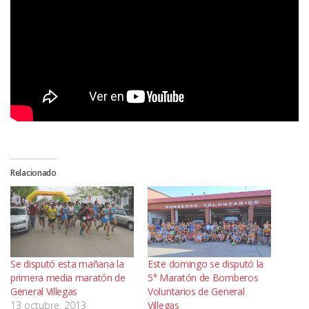
Relacionado
Se disputó esta mañana la
Este domingo se disputó la
primera media maratón de
5° Maratón de Bomberos
General Villegas
Voluntarios de General
13 octubre, 2013
Villegas