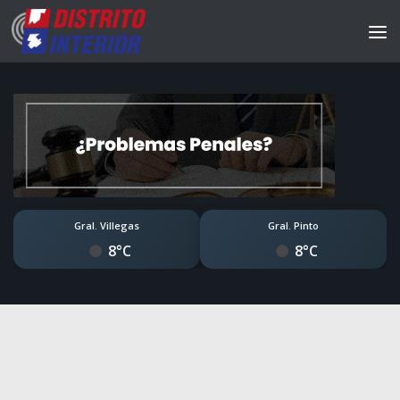
Gral. Villegas
Gral. Pinto
8°C
8°C