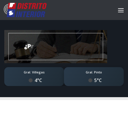
Gral. Villegas
Gral. Pinto
4°C
5°C