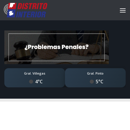
Gral. Villegas
Gral. Pinto
4°C
5°C