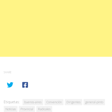
SHARE
Etiquetas:
buenos-aires
Convenciòn
Dirigentes
general-pinto
Noticias
Provincial
Radicales