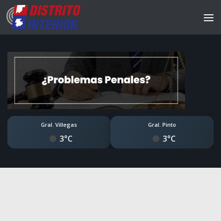
Gral. Villegas
Gral. Pinto
3°C
3°C