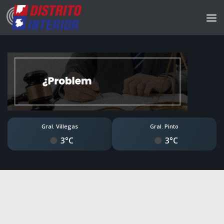
Gral. Villegas
Gral. Pinto
3°C
3°C