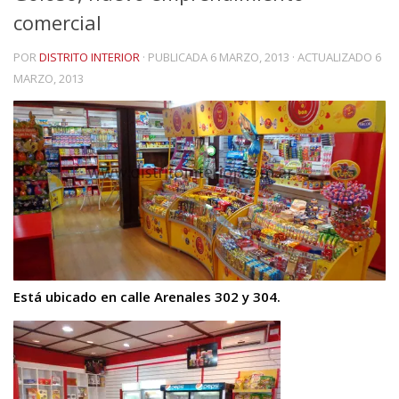
comercial
POR
DISTRITO INTERIOR
· PUBLICADA
6 MARZO, 2013
· ACTUALIZADO
6
MARZO, 2013
Está ubicado en calle Arenales 302 y 304.