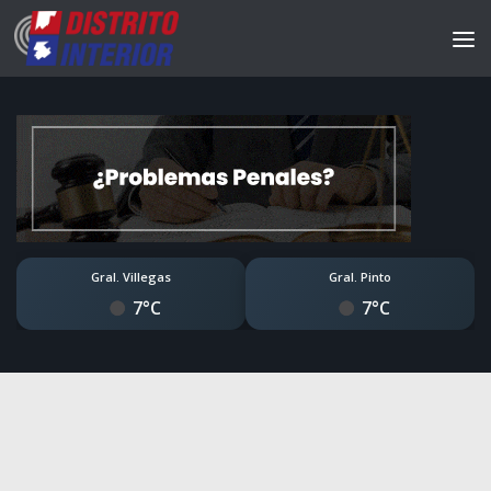
Gral. Villegas
Gral. Pinto
7°C
7°C