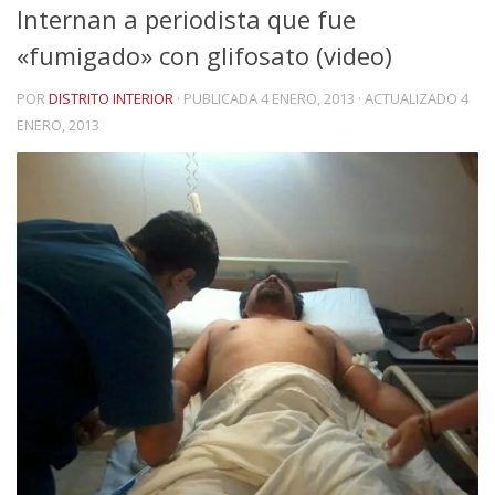
Internan a periodista que fue
«fumigado» con glifosato (video)
POR
DISTRITO INTERIOR
· PUBLICADA
4 ENERO, 2013
· ACTUALIZADO
4
ENERO, 2013