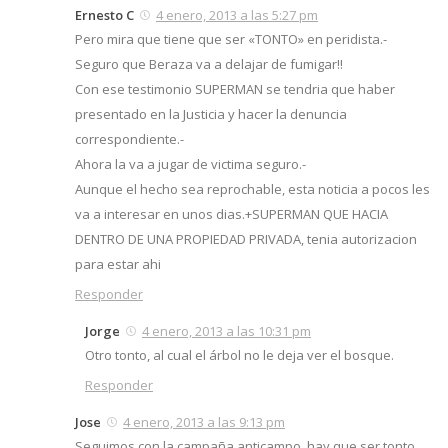
Ernesto C
4 enero, 2013 a las 5:27 pm
Pero mira que tiene que ser «TONTO» en peridista.-
Seguro que Beraza va a delajar de fumigar!!
Con ese testimonio SUPERMAN se tendria que haber
presentado en la Justicia y hacer la denuncia
correspondiente.-
Ahora la va a jugar de victima seguro.-
Aunque el hecho sea reprochable, esta noticia a pocos les
va a interesar en unos dias.+SUPERMAN QUE HACIA
DENTRO DE UNA PROPIEDAD PRIVADA, tenia autorizacion
para estar ahi
Responder
Jorge
4 enero, 2013 a las 10:31 pm
Otro tonto, al cual el árbol no le deja ver el bosque.
Responder
Jose
4 enero, 2013 a las 9:13 pm
Seguimos con la campaña anticampo, hay que ser tonto