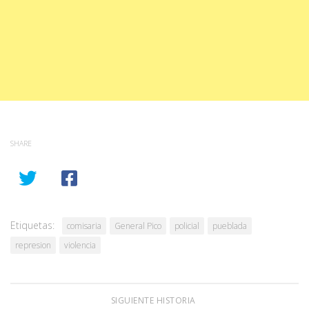
SHARE
Etiquetas:
comisaria
General Pico
policial
pueblada
represion
violencia
SIGUIENTE HISTORIA