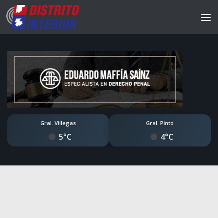
Gral. Villegas
Gral. Pinto
5°C
4°C