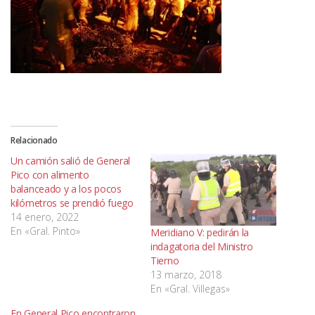
Relacionado
Un camión salió de General
Pico con alimento
balanceado y a los pocos
kilómetros se prendió fuego
14 enero, 2022
En «Gral. Pinto»
Meridiano V: pedirán la
indagatoria del Ministro
Tierno
13 marzo, 2018
En «Gral. Villegas»
En General Pico encontraron