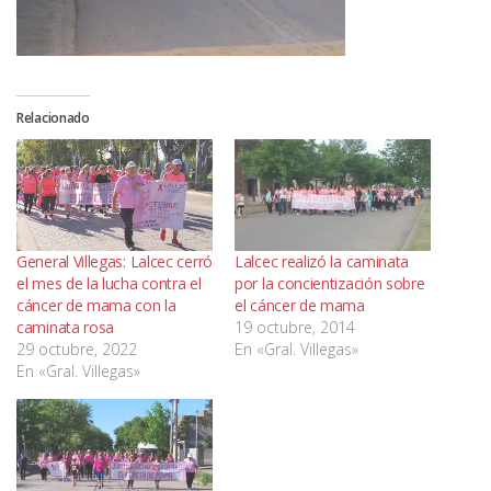
Relacionado
General Villegas: Lalcec cerró
Lalcec realizó la caminata
el mes de la lucha contra el
por la concientización sobre
cáncer de mama con la
el cáncer de mama
caminata rosa
19 octubre, 2014
29 octubre, 2022
En «Gral. Villegas»
En «Gral. Villegas»