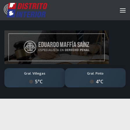
Gral. Villegas
Gral. Pinto
5°C
4°C