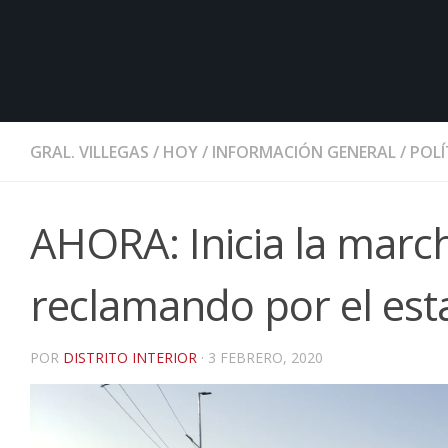
GRAL. VILLEGAS
/
HOY
/
INFORMACIÓN GENERAL
/
POLÍ
AHORA: Inicia la march
reclamando por el est
POR
DISTRITO INTERIOR
·
3 FEBRERO, 2020