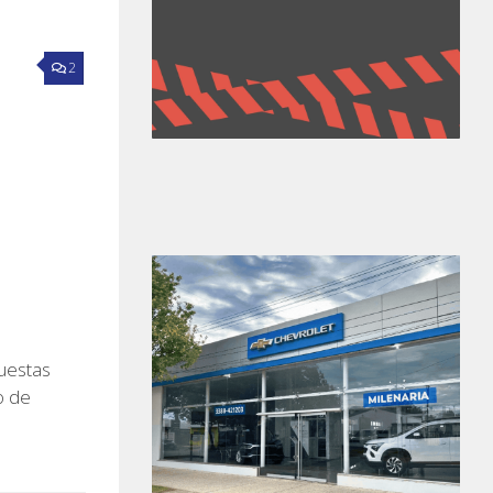
2
uestas
o de