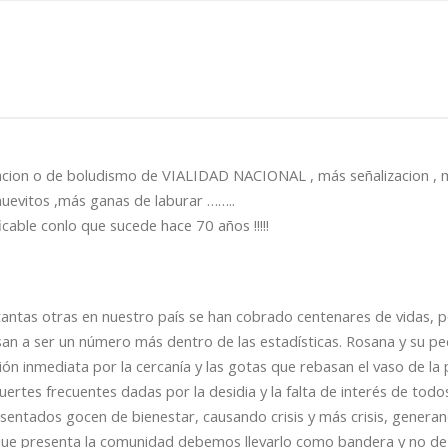
acion o de boludismo de VIALIDAD NACIONAL , más señalizacion , 
uevitos ,más ganas de laburar ……..
cable conlo que sucede hace 70 años !!!!!
 tantas otras en nuestro país se han cobrado centenares de vidas, 
an a ser un número más dentro de las estadísticas. Rosana y su pe
n inmediata por la cercanía y las gotas que rebasan el vaso de la 
uertes frecuentes dadas por la desidia y la falta de interés de todo
entados gocen de bienestar, causando crisis y más crisis, generan
 que presenta la comunidad debemos llevarlo como bandera y no de