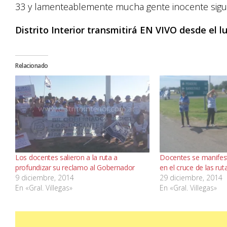
33 y lamenteablemente mucha gente inocente sigu
Distrito Interior transmitirá EN VIVO desde el l
Relacionado
Los docentes salieron a la ruta a
Docentes se manife
profundizar su reclamo al Gobernador
en el cruce de las rut
9 diciembre, 2014
29 diciembre, 2014
En «Gral. Villegas»
En «Gral. Villegas»