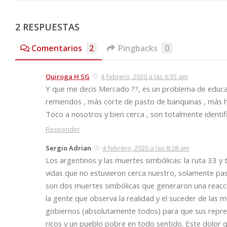
2 RESPUESTAS
Comentarios
2
Pingbacks
0
Quiroga H SG
4 febrero, 2020 a las 6:35 am
Y que me decis Mercado ??, es un problema de educ
remiendos , más corte de pasto de banquinas , más h
Toco a nosotros y bien cerca , son totalmente identifi
Responder
Sergio Adrian
4 febrero, 2020 a las 8:28 am
Los argentinos y las muertes simbólicas: la ruta 33 y
vidas que no estuvieron cerca nuestro, solamente pas
son dos muertes simbólicas que generaron una reacció
la gente que observa la realidad y el suceder de las m
gobiernos (absolutamente todos) para que sus repres
ricos y un pueblo pobre en todo sentido. Este dolor