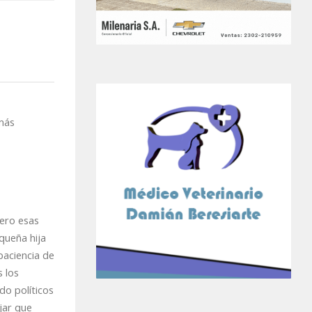
más
pero esas
queña hija
paciencia de
s los
do políticos
jar que