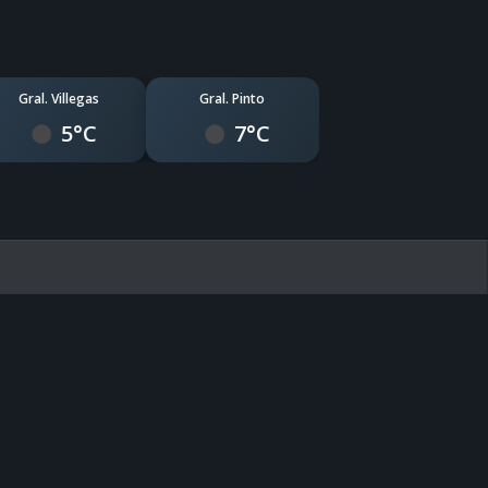
Gral. Villegas
Gral. Pinto
5°C
7°C