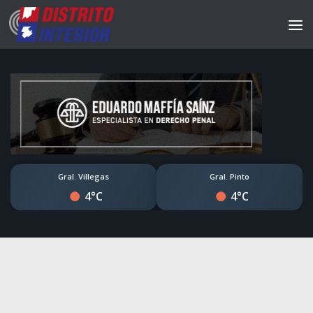
Gral. Villegas
Gral. Pinto
4°C
4°C