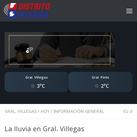
Gral. Villegas
Gral. Pinto
3°C
2°C
GRAL. VILLEGAS
/
HOY
/
INFORMACIÓN GENERAL
0
La lluvia en Gral. Villegas