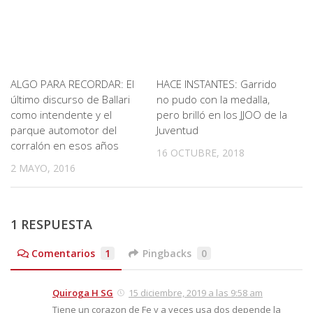
ALGO PARA RECORDAR: El
HACE INSTANTES: Garrido
último discurso de Ballari
no pudo con la medalla,
como intendente y el
pero brilló en los JJOO de la
parque automotor del
Juventud
corralón en esos años
16 OCTUBRE, 2018
2 MAYO, 2016
1 RESPUESTA
Comentarios
1
Pingbacks
0
Quiroga H SG
15 diciembre, 2019 a las 9:58 am
Tiene un corazon de Fe y a veces usa dos depende la