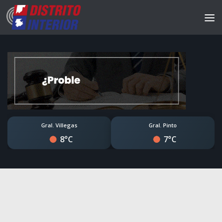
Gral. Villegas
Gral. Pinto
8°C
7°C