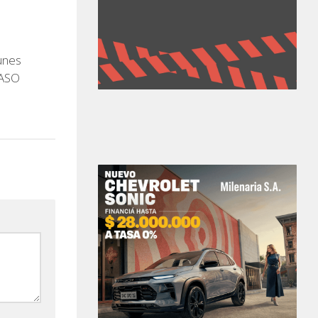
unes
PASO