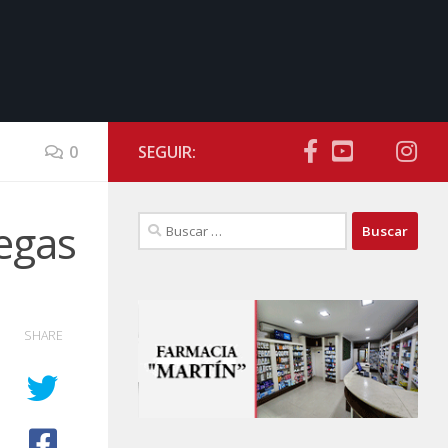
0
SEGUIR:
Buscar:
legas
SHARE