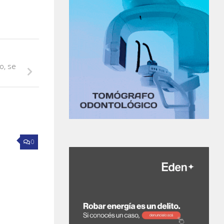
o, se
0