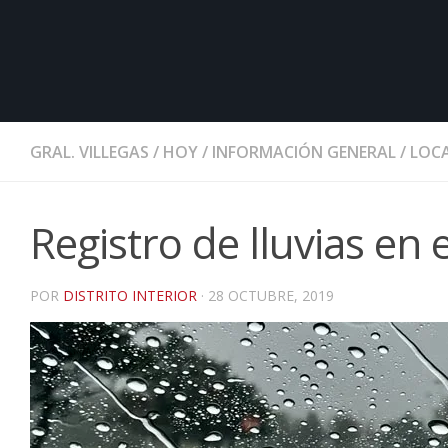
GRAL. VILLEGAS
/
HOY
/
INFORMACIÓN GENERAL
/
LOCA
Registro de lluvias en 
POR
DISTRITO INTERIOR
·
28 OCTUBRE, 2019