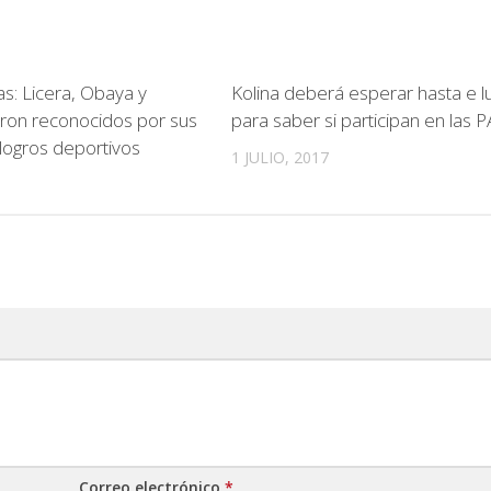
as: Licera, Obaya y
Kolina deberá esperar hasta e l
ron reconocidos por sus
para saber si participan en las 
 logros deportivos
1 JULIO, 2017
Correo electrónico
*