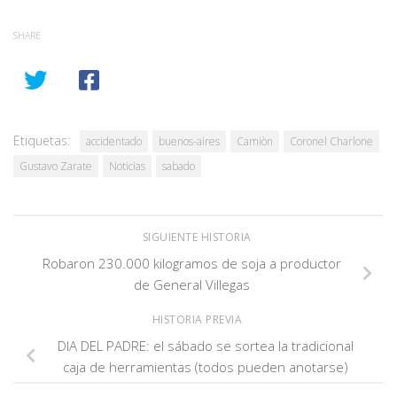
SHARE
Etiquetas:
accidentado
buenos-aires
Camiòn
Coronel Charlone
Gustavo Zarate
Noticias
sabado
SIGUIENTE HISTORIA
Robaron 230.000 kilogramos de soja a productor
de General Villegas
HISTORIA PREVIA
DIA DEL PADRE: el sábado se sortea la tradicional
caja de herramientas (todos pueden anotarse)