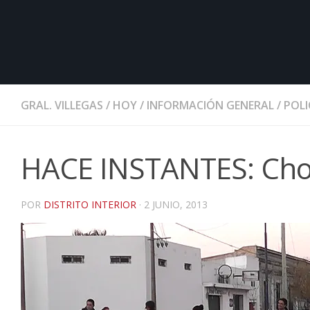
GRAL. VILLEGAS
/
HOY
/
INFORMACIÓN GENERAL
/
POLI
HACE INSTANTES: Choq
POR
DISTRITO INTERIOR
·
2 JUNIO, 2013