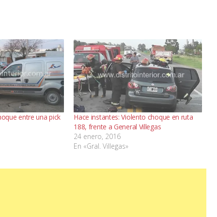
que entre una pick
Hace instantes: Violento choque en ruta
188, frente a General Villegas
24 enero, 2016
En «Gral. Villegas»