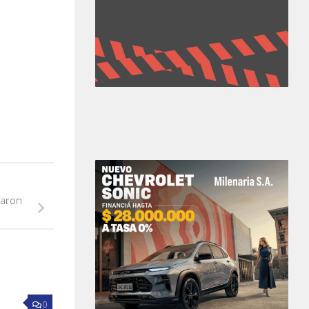
raron
0