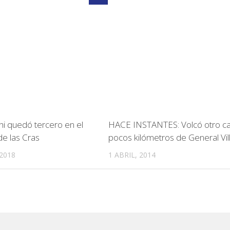
i quedó tercero en el
HACE INSTANTES: Volcó otro c
e las Cras
pocos kilómetros de General Vil
2018
1 ABRIL, 2014