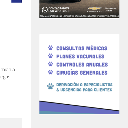
amión a
legas