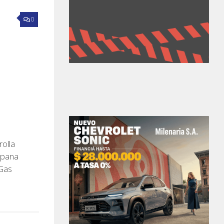
0
rolla
mpana
 Gas