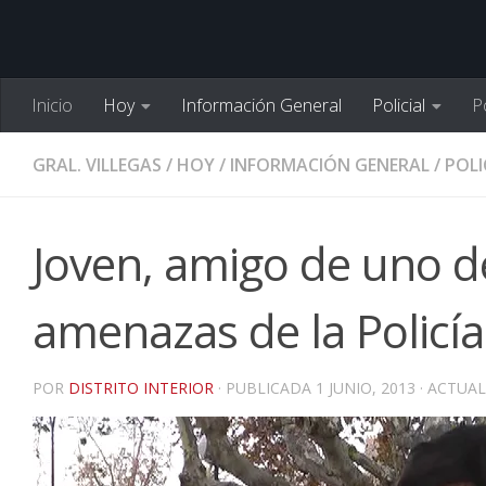
Inicio
Hoy
Información General
Policial
Po
GRAL. VILLEGAS
/
HOY
/
INFORMACIÓN GENERAL
/
POLI
Joven, amigo de uno d
amenazas de la Policí
POR
DISTRITO INTERIOR
· PUBLICADA
1 JUNIO, 2013
· ACTUA