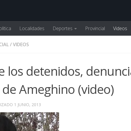
lítica
Localidades
Deportes
Provincial
Videos
CIAL
/
VIDEOS
e los detenidos, denunci
a de Ameghino (video)
LIZADO
1 JUNIO, 2013