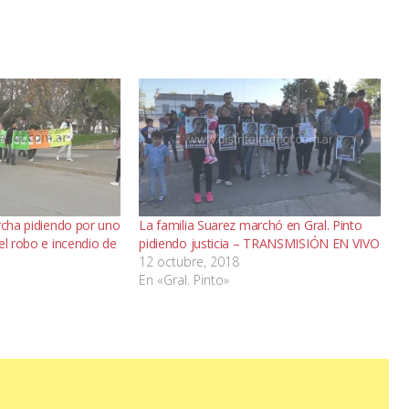
rcha pidiendo por uno
La familia Suarez marchó en Gral. Pinto
el robo e incendio de
pidiendo justicia – TRANSMISIÓN EN VIVO
12 octubre, 2018
En «Gral. Pinto»