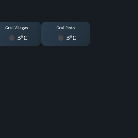
Gral. Villegas
Gral. Pinto
3°C
3°C