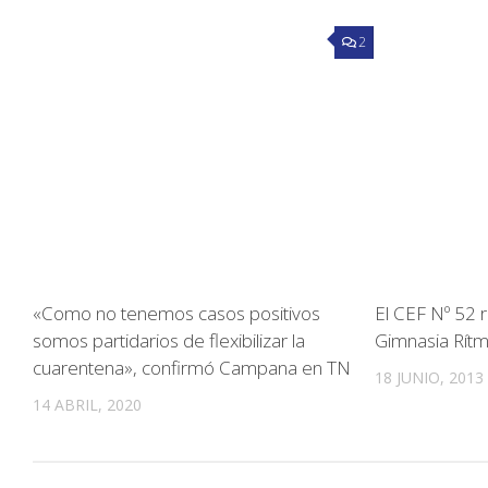
2
«Como no tenemos casos positivos
El CEF Nº 52 
somos partidarios de flexibilizar la
Gimnasia Rítm
cuarentena», confirmó Campana en TN
18 JUNIO, 2013
14 ABRIL, 2020