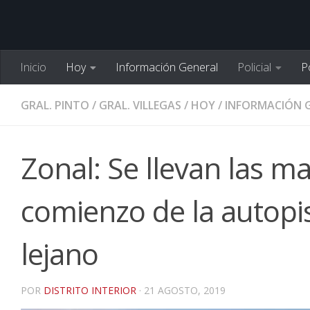
Inicio
Hoy
Información General
Policial
Po
GRAL. PINTO
/
GRAL. VILLEGAS
/
HOY
/
INFORMACIÓN 
Zonal: Se llevan las m
comienzo de la autopis
lejano
POR
DISTRITO INTERIOR
·
21 AGOSTO, 2019