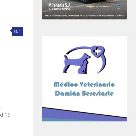
1
n
id-19