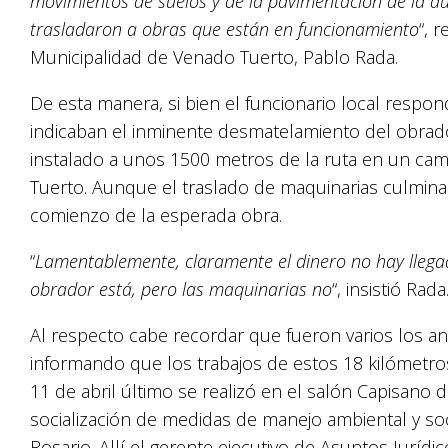
movimientos de suelos y de la pavimentación de la auto
trasladaron a obras que están en funcionamiento
“, 
Municipalidad de Venado Tuerto, Pablo Rada.
De esta manera, si bien el funcionario local respon
indicaban el inminente desmatelamiento del obrad
instalado a unos 1500 metros de la ruta en un cam
Tuerto. Aunque el traslado de maquinarias culmina 
comienzo de la esperada obra.
“
Lamentablemente, claramente el dinero no hay llegad
obrador está, pero las maquinarias no
“, insistió Rada
Al respecto cabe recordar que fueron varios los a
informando que los trabajos de estos 18 kilómetro
11 de abril último se realizó en el salón Capisano 
socialización de medidas de manejo ambiental y soci
Rosario. Allí el gerente ejecutivo de Asuntos Jurídic