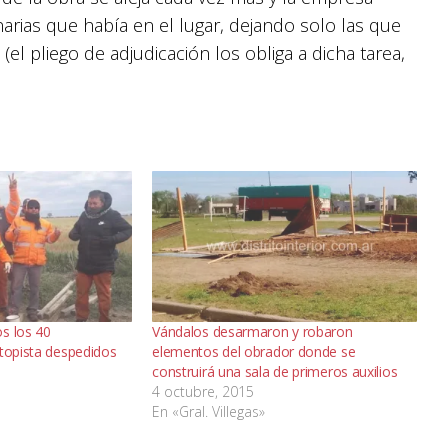
narias que había en el lugar, dejando solo las que
(el pliego de adjudicación los obliga a dicha tarea,
s los 40
Vándalos desarmaron y robaron
utopista despedidos
elementos del obrador donde se
construirá una sala de primeros auxilios
4 octubre, 2015
En «Gral. Villegas»