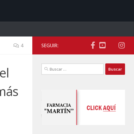
4
SEGUIR:
Buscar:
el
 más