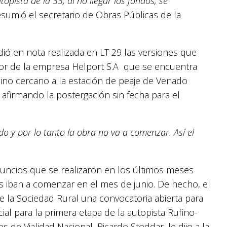
pista de la 33, al no llegar los fondos, se
resumió el secretario de Obras Públicas de la
dió en nota realizada en LT 29 las versiones que
or de la empresa Helport S.A que se encuentra
ino cercano a la estación de peaje de Venado
afirmando la postergación sin fecha para el
o y por lo tanto la obra no va a comenzar. Así el
.
nuncios que se realizaron en los últimos meses
s iban a comenzar en el mes de junio. De hecho, el
de la Sociedad Rural una convocatoria abierta para
al para la primera etapa de la autopista Rufino-
os de Vialidad Nacional, Ricardo Stoddar, le dijo a la