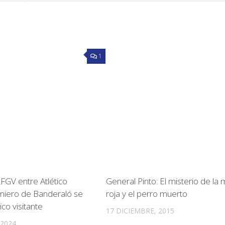
1
 LFGV entre Atlético
General Pinto: El misterio de la
geniero de Banderaló se
roja y el perro muerto
ico visitante
17 DICIEMBRE, 2015
 2024