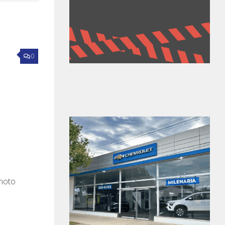
0
 moto