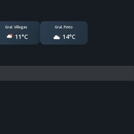
Gral. Villegas
Gral. Pinto
11°C
14°C