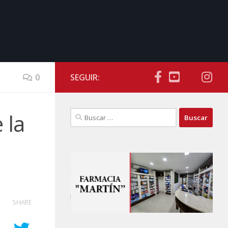
0
SEGUIR:
Buscar:
 la
SHARE