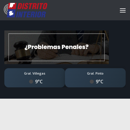
Gral. Villegas
Gral. Pinto
9°C
9°C