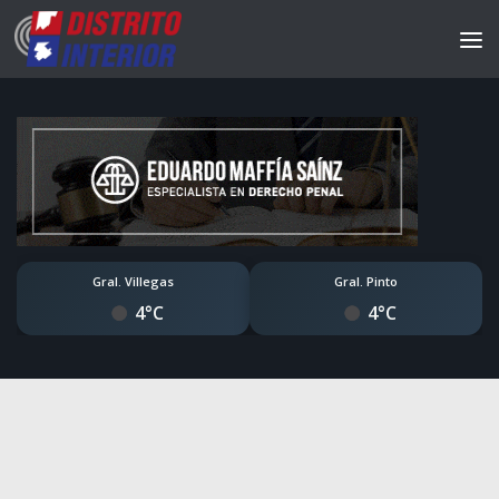
Gral. Villegas
Gral. Pinto
4°C
4°C