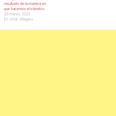
resultado de la manera en
que hacemos el tránsito»
20 marzo, 2023
En «Gral. Villegas»