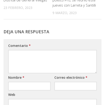
Distrital de General Villegas
político Pro, se reunió este
jueves con Larreta y Santilli
23 FEBRERO, 2023
9 MARZO, 2023
DEJA UNA RESPUESTA
Comentario
*
Nombre
*
Correo electrónico
*
Web