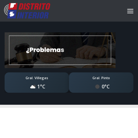
Gral. Villegas
Gral. Pinto
1°C
0°C