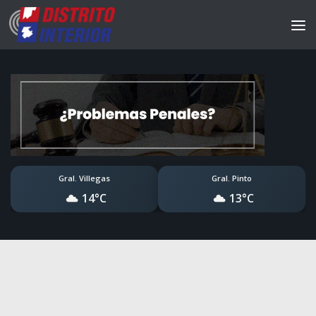
Gral. Villegas
Gral. Pinto
14°C
13°C