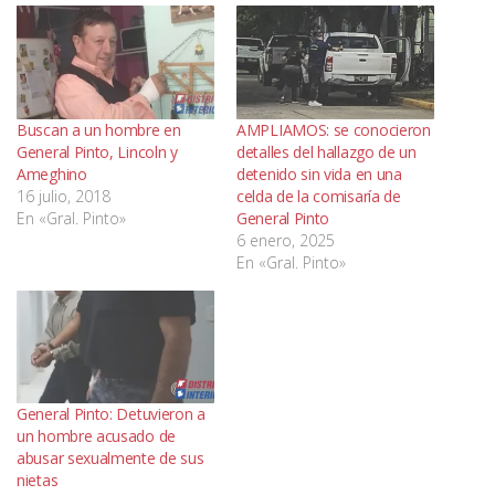
Buscan a un hombre en
AMPLIAMOS: se conocieron
General Pinto, Lincoln y
detalles del hallazgo de un
Ameghino
detenido sin vida en una
16 julio, 2018
celda de la comisaría de
En «Gral. Pinto»
General Pinto
6 enero, 2025
En «Gral. Pinto»
General Pinto: Detuvieron a
un hombre acusado de
abusar sexualmente de sus
nietas