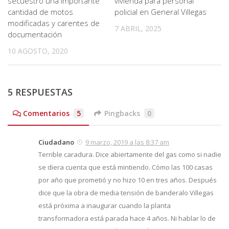
secuestró una importante
vivienda para personal
cantidad de motos
policial en General Villegas
modificadas y carentes de
7 ABRIL, 2025
documentación
10 AGOSTO, 2020
5 RESPUESTAS
Comentarios
5
Pingbacks
0
Ciudadano
9 marzo, 2019 a las 8:37 am
Terrible caradura. Dice abiertamente del gas como si nadie
se diera cuenta que está mintiendo. Cómo las 100 casas
por año que prometió y no hizo 10 en tres años. Después
dice que la obra de media tensión de banderalo Villegas
está próxima a inaugurar cuando la planta
transformadora está parada hace 4 años. Ni hablar lo de