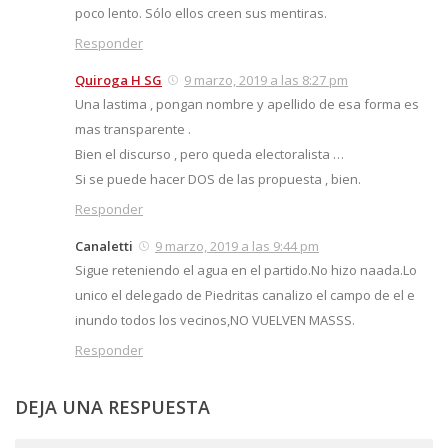
poco lento. Sólo ellos creen sus mentiras.
Responder
Quiroga H SG
9 marzo, 2019 a las 8:27 pm
Una lastima , pongan nombre y apellido de esa forma es
mas transparente .
Bien el discurso , pero queda electoralista …
Si se puede hacer DOS de las propuesta , bien.
Responder
Canaletti
9 marzo, 2019 a las 9:44 pm
Sigue reteniendo el agua en el partido.No hizo naada.Lo
unico el delegado de Piedritas canalizo el campo de el e
inundo todos los vecinos,NO VUELVEN MASSS.
Responder
DEJA UNA RESPUESTA