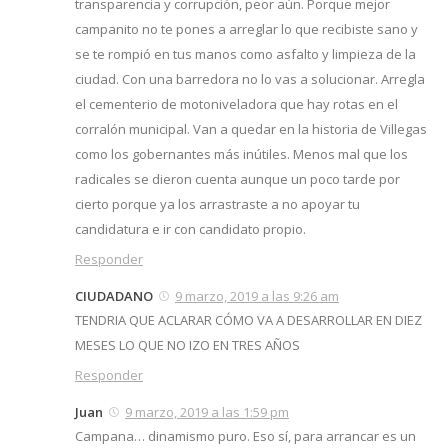
transparencia y corrupción, peor aún. Porque mejor
campanito no te pones a arreglar lo que recibiste sano y
se te rompió en tus manos como asfalto y limpieza de la
ciudad. Con una barredora no lo vas a solucionar. Arregla
el cementerio de motoniveladora que hay rotas en el
corralón municipal. Van a quedar en la historia de Villegas
como los gobernantes más inútiles. Menos mal que los
radicales se dieron cuenta aunque un poco tarde por
cierto porque ya los arrastraste a no apoyar tu
candidatura e ir con candidato propio.
Responder
CIUDADANO
9 marzo, 2019 a las 9:26 am
TENDRIA QUE ACLARAR CÓMO VA A DESARROLLAR EN DIEZ
MESES LO QUE NO IZO EN TRES AÑOS
Responder
Juan
9 marzo, 2019 a las 1:59 pm
Campana… dinamismo puro. Eso sí, para arrancar es un