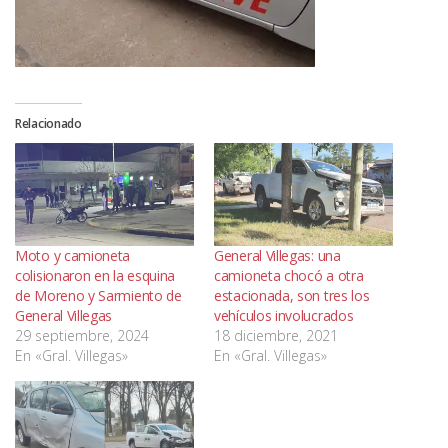
Relacionado
Moto y camioneta
General Villegas: una
colisionaron en la esquina
camioneta chocó a otra
de Moreno y Sarmiento de
estacionada, son tres los
General Villegas
vehículos involucrados
29 septiembre, 2024
18 diciembre, 2021
En «Gral. Villegas»
En «Gral. Villegas»