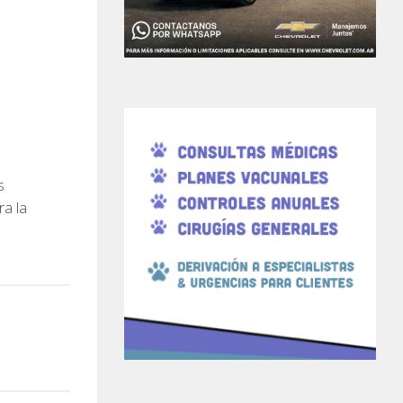
s
ra la