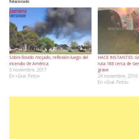
Relacionado
Sobre llovido mojado, reflexión luego del
HACE INSTANTES: Gr
incendio de América
ruta 188 cerca de Gen
5 noviembre, 2017
grave
En «Gral. Pinto»
24 noviembre, 2016
En «Gral. Pinto»