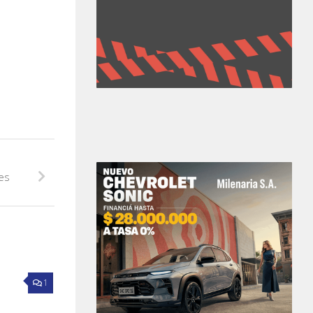
ves
1