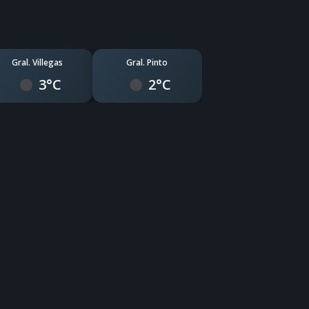
Gral. Villegas
Gral. Pinto
3°C
2°C