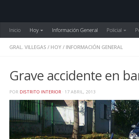
Inicio
Hoy
Información General
Policial
Po
GRAL. VILLEGAS
/
HOY
/
INFORMACIÓN GENERAL
Grave accidente en ba
POR
DISTRITO INTERIOR
·
17 ABRIL, 2013