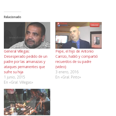
Relacionado
General Villegas:
Pepe, el hijo de Antonio
Desesperado pedido de un
Carrizo, habló y compartió
padre por las amanazas y
recuerdos de su padre
ataques pemanentes que
(video)
sufre su hija
3 enero, 2016
1 junio, 2015
En «Gral. Pinto»
En «Gral. Villegas»