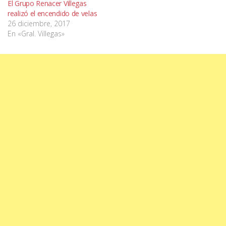
El Grupo Renacer Villegas
realizó el encendido de velas
26 diciembre, 2017
En «Gral. Villegas»