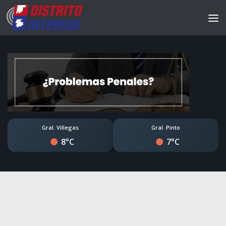
Gral. Villegas
Gral. Pinto
8°C
7°C