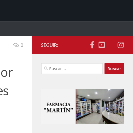
0
SEGUIR:
Buscar:
por
es