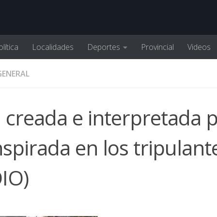
lítica
Localidades
Deportes
Provincial
Videos
GENERAL
 creada e interpretada 
spirada en los tripulant
IO)