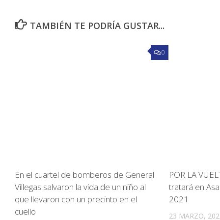
TAMBIÉN TE PODRÍA GUSTAR...
0
En el cuartel de bomberos de General
POR LA VUELTA:
Villegas salvaron la vida de un niño al
tratará en As
que llevaron con un precinto en el
2021
cuello
23 MARZO, 202