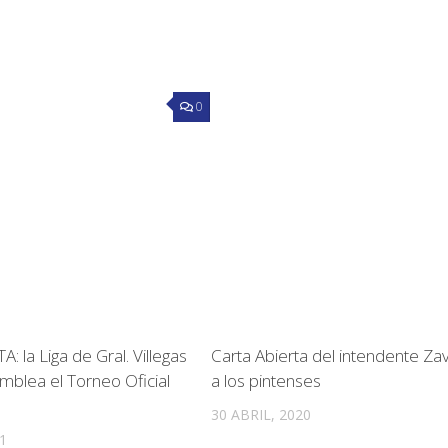
0
 la Liga de Gral. Villegas
Carta Abierta del intendente Zava
amblea el Torneo Oficial
a los pintenses
30 ABRIL, 2020
1