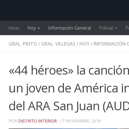
Inicio
Hoy
Información General
Policial
Po
GRAL. PINTO
/
GRAL. VILLEGAS
/
HOY
/
INFORMACIÓN 
«44 héroes» la canción
un joven de América in
del ARA San Juan (AUD
POR
DISTRITO INTERIOR
·
17 NOVIEMBRE, 2018